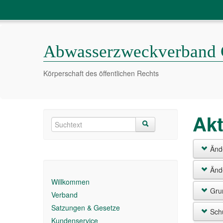
Abwasserzweckverband 
Körperschaft des öffentlichen Rechts
Akt
Ände
Abwas
Ände
Willkommen
Als Ab
Grun
Abwass
Verband
Dabei 
Satzungen & Gesetze
Am Grü
Schü
Dies i
Aufgru
Engels
Kundenservice