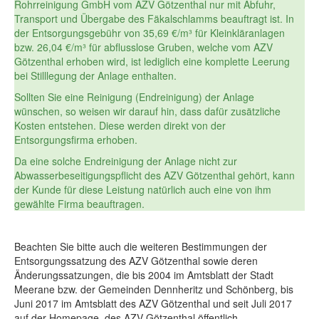
Rohrreinigung GmbH vom AZV Götzenthal nur mit Abfuhr,
Transport und Übergabe des Fäkalschlamms beauftragt ist. In
der Entsorgungsgebühr von 35,69 €/m³ für Kleinkläranlagen
bzw. 26,04 €/m³ für abflusslose Gruben, welche vom AZV
Götzenthal erhoben wird, ist lediglich eine komplette Leerung
bei Stilllegung der Anlage enthalten.
Sollten Sie eine Reinigung (Endreinigung) der Anlage
wünschen, so weisen wir darauf hin, dass dafür zusätzliche
Kosten entstehen. Diese werden direkt von der
Entsorgungsfirma erhoben.
Da eine solche Endreinigung der Anlage nicht zur
Abwasserbeseitigungspflicht des AZV Götzenthal gehört, kann
der Kunde für diese Leistung natürlich auch eine von ihm
gewählte Firma beauftragen.
Beachten Sie bitte auch die weiteren Bestimmungen der
Entsorgungssatzung des AZV Götzenthal sowie deren
Änderungssatzungen, die bis 2004 im Amtsblatt der Stadt
Meerane bzw. der Gemeinden Dennheritz und Schönberg, bis
Juni 2017 im Amtsblatt des AZV Götzenthal und seit Juli 2017
auf der Homepage des AZV Götzenthal öffentlich